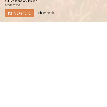
auf 'Ich lehne ab' klicken.
Mehr lesen
Ich lehne ab
ICH VERSTEHE